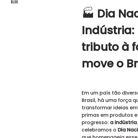
Blog
🏭
Dia Na
Indústria
tributo à 
move o Br
Em um país tão divers
Brasil, há uma força 
transformar ideias em
primas em produtos e
progresso:
a indústria
celebramos o
Dia Naci
que homenageia esse s