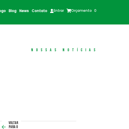
Orçamento
0
Entrar
ogo
Blog
News
Contato
nossas notícias
ia Nacional da Indústr
Voltar
para o