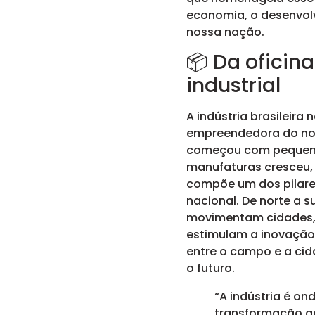
economia, o desenvolv
nossa nação.
📦 Da oficin
industrial
A indústria brasileir
empreendedora do no
começou com pequena
manufaturas cresceu, 
compõe um dos pilar
nacional. De norte a su
movimentam cidades,
estimulam a inovação
entre o campo e a cid
o futuro.
“A indústria é on
transformação a