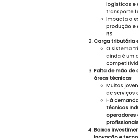
logísticos e
transporte f
Impacta o 
produção e e
RS.
Carga tributária
O sistema tr
ainda é um 
competitivid
Falta de mão de 
áreas técnicas
Muitos jove
de serviços 
Há demanda 
técnicos ind
operadores 
profissiona
Baixos investime
inovação e tecno