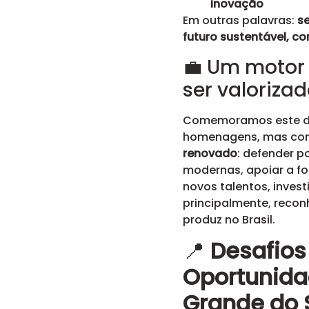
inovação
Em outras palavras:
se
futuro sustentável, c
💼 Um motor
ser valoriza
Comemoramos este d
homenagens, mas c
renovado
: defender po
modernas, apoiar a f
novos talentos, invest
principalmente, recon
produz no Brasil.
📍
Desafios
Oportunida
Grande do S