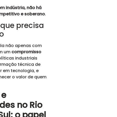
m indústria, não há
ompetitivo e soberano
.
 que precisa
do
ia não apenas com
om um
compromisso
líticas industriais
ormação técnica de
ir em tecnologia, e
hecer o valor de quem
 e
des no Rio
ul: o papel