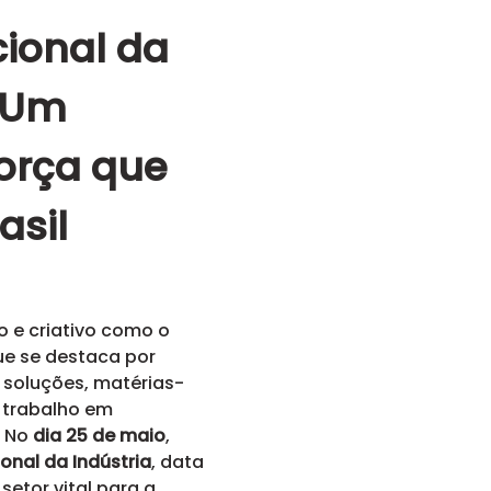
cional da
: Um
força que
asil
o e criativo como o
que se destaca por
 soluções, matérias-
 trabalho em
. No
dia 25 de maio
,
onal da Indústria
, data
etor vital para a