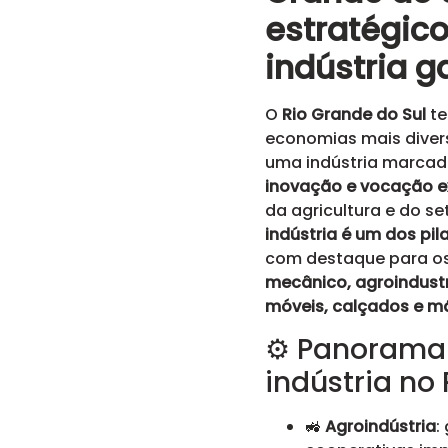
estratégic
indústria 
O
Rio Grande do Sul
te
economias mais divers
uma indústria marcad
inovação e vocação 
da agricultura e do se
indústria é um dos pil
com destaque para o
mecânico, agroindustr
móveis, calçados e m
⚙️ Panorama
indústria no
🚜
Agroindústria
: