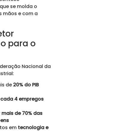
i que se molda o
s mãos e com a
etor
co para o
deração Nacional da
strial:
is de
20% do PIB
a cada 4 empregos
r
mais de 70% das
bens
ntos em
tecnologia e