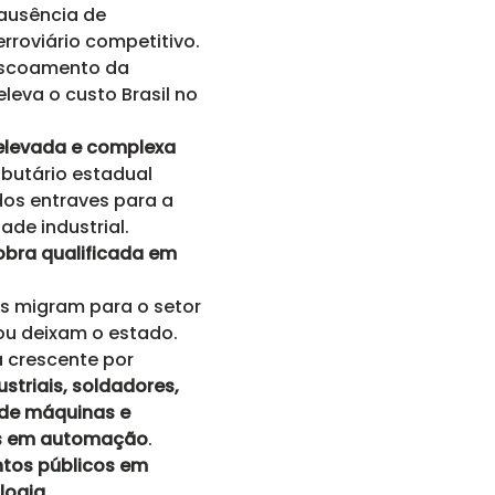
 ausência de
erroviário competitivo.
escoamento da
leva o custo Brasil no
 elevada e complexa
ibutário estadual
dos entraves para a
ade industrial.
obra qualificada em
ns migram para o setor
ou deixam o estado.
crescente por
ustriais, soldadores,
de máquinas e
is em automação
.
ntos públicos em
logia