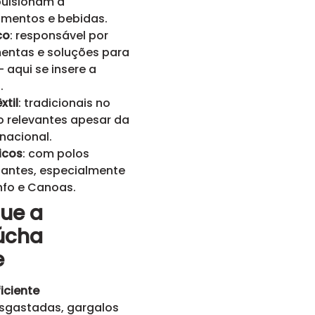
pulsionam a
imentos e bebidas.
co
: responsável por
entas e soluções para
— aqui se insere a
.
xtil
: tradicionais no
o relevantes apesar da
nacional.
icos
: com polos
rtantes, especialmente
nfo e Canoas.
que a
úcha
e
ficiente
sgastadas, gargalos