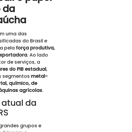
o da
gaúcha
m uma das
ificadas do Brasil e
a pela
força produtiva,
exportadora
. Ao lado
tor de serviços, a
ares do PIB estadual
,
s segmentos
metal-
ial, químico, de
áquinas agrícolas
.
 atual da
 RS
 grandes grupos e