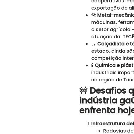
cooperativas im
exportação de al
🛠️
Metal-mecâni
máquinas, ferram
o setor agrícola 
atuação da ITECÊ
👞
Calçadista e tê
estado, ainda sã
competição inter
🧪
Química e plást
industriais impo
na região de Triu
🚧
Desafios 
indústria ga
enfrenta hoj
Infraestrutura de
Rodovias de