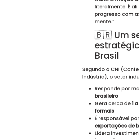
literalmente. É al
progresso com a
mente.”
🇧🇷 Um s
estratégi
Brasil
Segundo a CNI (Confe
Indústria), o setor indu
Responde por ma
brasileiro
Gera cerca de
1 
formais
É responsável po
exportações de 
Lidera investime