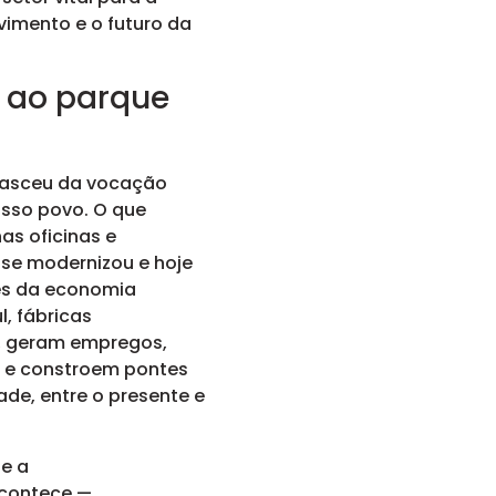
imento e o futuro da
a ao parque
a nasceu da vocação
sso povo. O que
s oficinas e
se modernizou e hoje
es da economia
l, fábricas
 geram empregos,
 e constroem pontes
ade, entre o presente e
de a
contece —