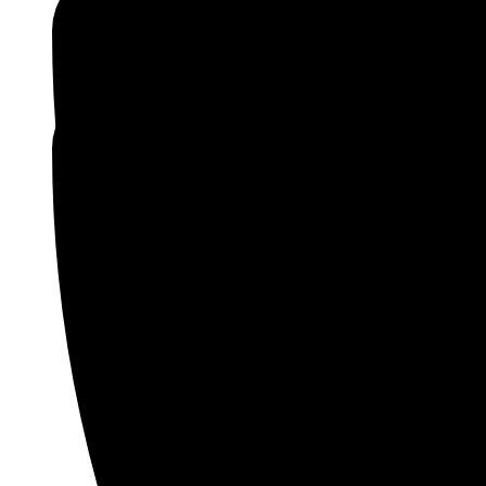
Ir
para
o
conteúdo