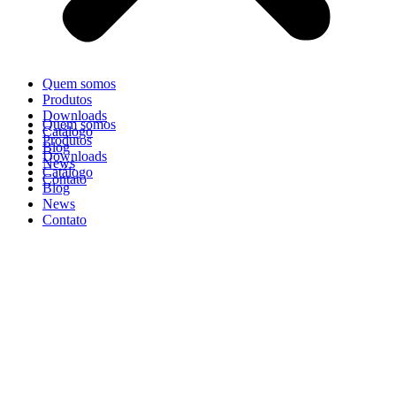
Quem somos
Produtos
Downloads
Quem somos
Catálogo
Produtos
Blog
Downloads
News
Catálogo
Contato
Blog
News
Contato