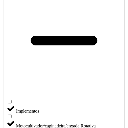
Implementos
Motocultivador/capinadeira/enxada Rotativa