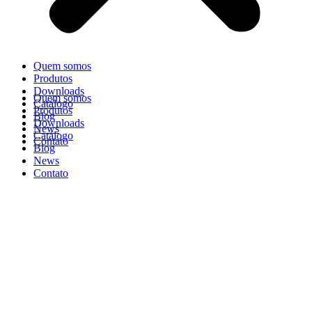
Quem somos
Produtos
Downloads
Quem somos
Catálogo
Produtos
Blog
Downloads
News
Catálogo
Contato
Blog
News
Contato