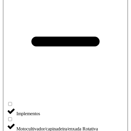
Implementos
Motocultivador/capinadeira/enxada Rotativa