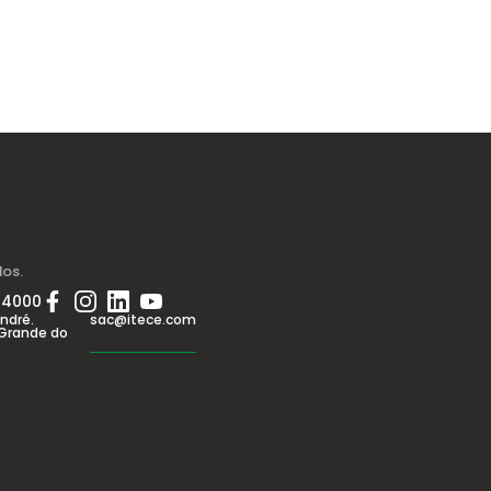
dos.
 4000
André.
sac@itece.com
 Grande do