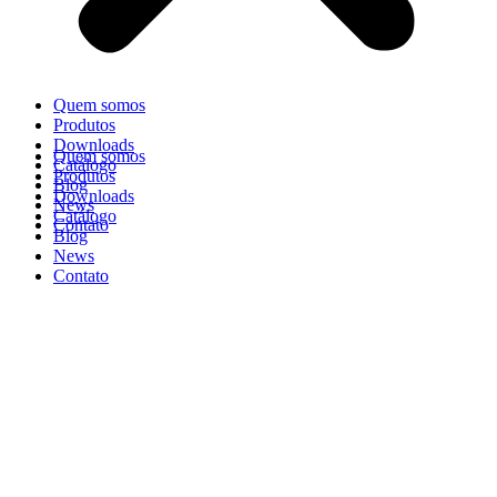
Quem somos
Produtos
Downloads
Quem somos
Catálogo
Produtos
Blog
Downloads
News
Catálogo
Contato
Blog
News
Contato