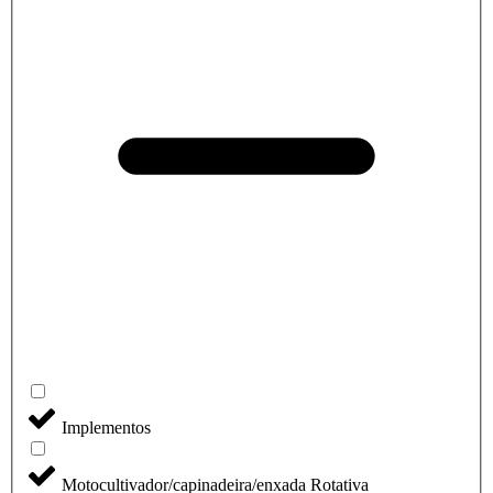
Implementos
Motocultivador/capinadeira/enxada Rotativa