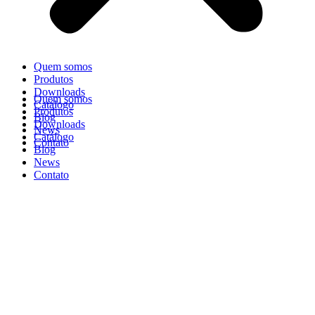
Quem somos
Produtos
Downloads
Quem somos
Catálogo
Produtos
Blog
Downloads
News
Catálogo
Contato
Blog
News
Contato