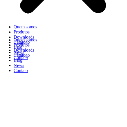
Quem somos
Produtos
Downloads
Quem somos
Catálogo
Produtos
Blog
Downloads
News
Catálogo
Contato
Blog
News
Contato