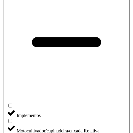
Implementos
Motocultivador/capinadeira/enxada Rotativa