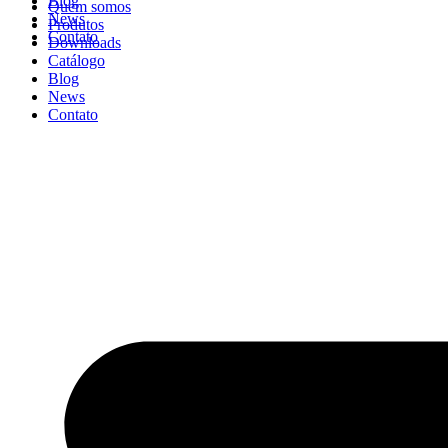
Blog
Quem somos
News
Produtos
Contato
Downloads
Catálogo
Blog
News
Contato