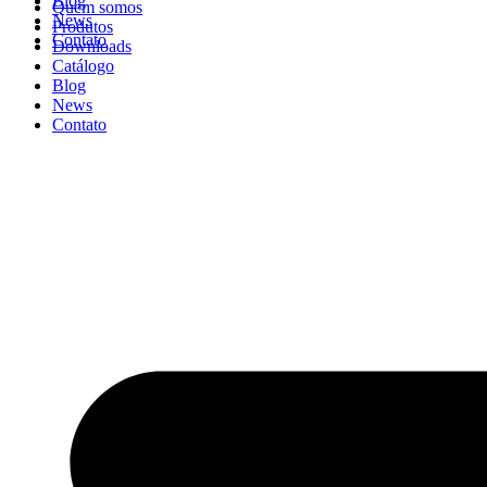
Blog
Quem somos
News
Produtos
Contato
Downloads
Catálogo
Blog
News
Contato