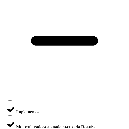
Implementos
Motocultivador/capinadeira/enxada Rotativa