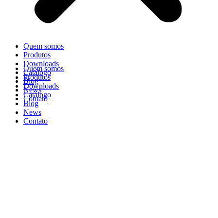
Quem somos
Produtos
Downloads
Quem somos
Catálogo
Produtos
Blog
Downloads
News
Catálogo
Contato
Blog
News
Contato