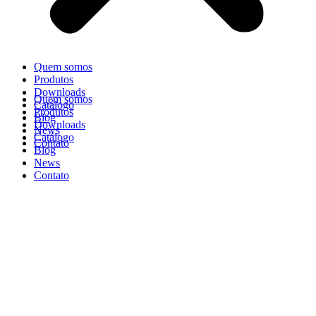
Quem somos
Produtos
Downloads
Quem somos
Catálogo
Produtos
Blog
Downloads
News
Catálogo
Contato
Blog
News
Contato