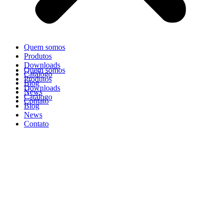
Quem somos
Produtos
Downloads
Quem somos
Catálogo
Produtos
Blog
Downloads
News
Catálogo
Contato
Blog
News
Contato