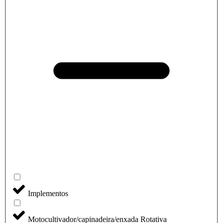
Implementos
Motocultivador/capinadeira/enxada Rotativa