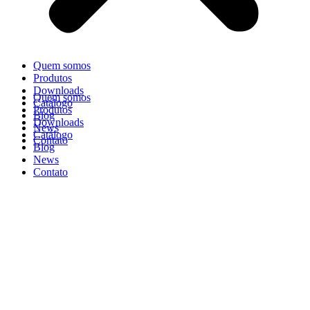
Quem somos
Produtos
Downloads
Quem somos
Catálogo
Produtos
Blog
Downloads
News
Catálogo
Contato
Blog
News
Contato