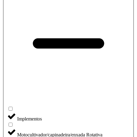
Implementos
Motocultivador/capinadeira/enxada Rotativa