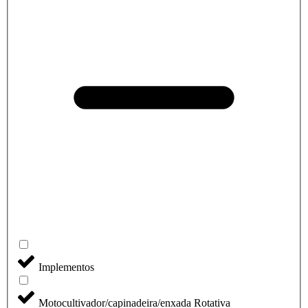
Implementos
Motocultivador/capinadeira/enxada Rotativa