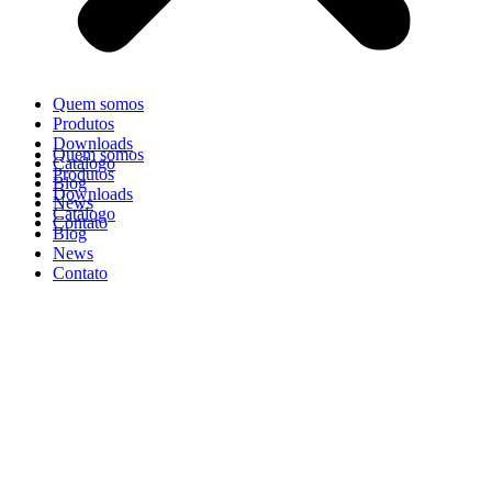
Quem somos
Produtos
Downloads
Quem somos
Catálogo
Produtos
Blog
Downloads
News
Catálogo
Contato
Blog
News
Contato