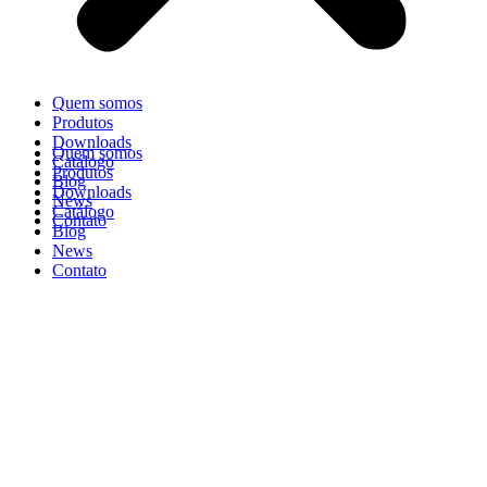
Quem somos
Produtos
Downloads
Quem somos
Catálogo
Produtos
Blog
Downloads
News
Catálogo
Contato
Blog
News
Contato