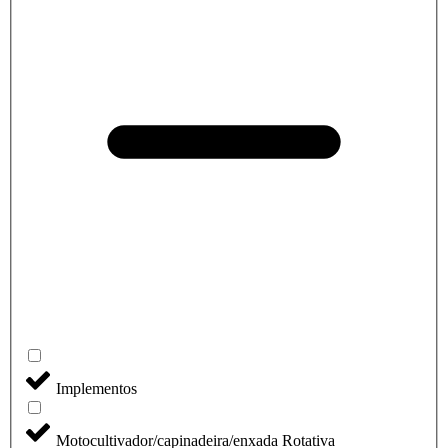
Implementos
Motocultivador/capinadeira/enxada Rotativa