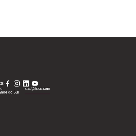
000
ré.
sac@itece.com
ande do Sul