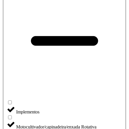
Implementos
Motocultivador/capinadeira/enxada Rotativa