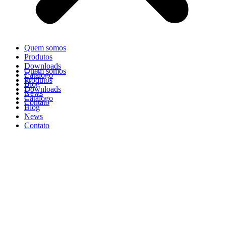
Quem somos
Produtos
Downloads
Quem somos
Catálogo
Produtos
Blog
Downloads
News
Catálogo
Contato
Blog
News
Contato