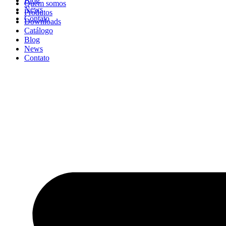
Blog
Quem somos
News
Produtos
Contato
Downloads
Catálogo
Blog
News
Contato