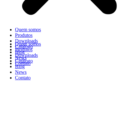
Quem somos
Produtos
Downloads
Quem somos
Catálogo
Produtos
Blog
Downloads
News
Catálogo
Contato
Blog
News
Contato