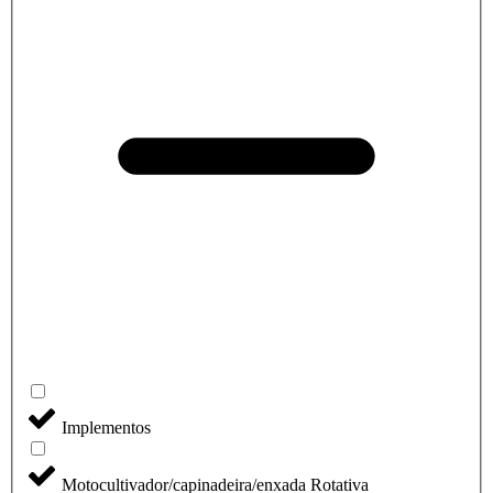
Implementos
Motocultivador/capinadeira/enxada Rotativa