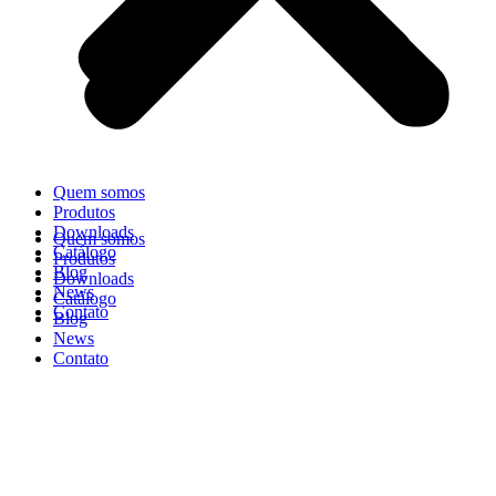
Quem somos
Produtos
Downloads
Quem somos
Catálogo
Produtos
Blog
Downloads
News
Catálogo
Contato
Blog
News
Contato