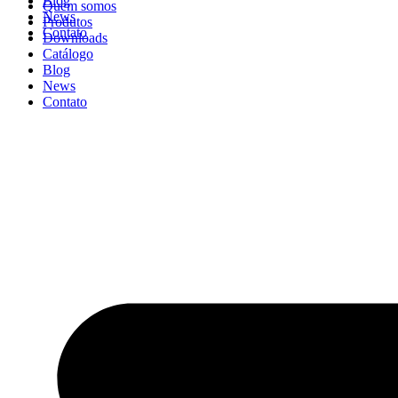
Blog
Quem somos
News
Produtos
Contato
Downloads
Catálogo
Blog
News
Contato