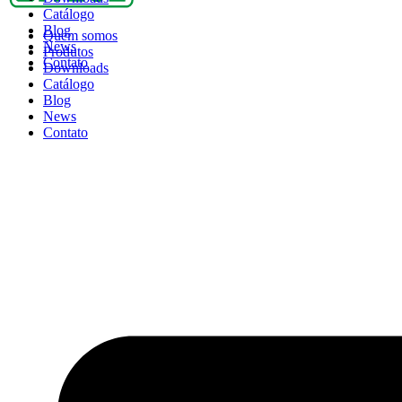
Catálogo
Blog
Quem somos
News
Produtos
Contato
Downloads
Catálogo
Blog
News
Contato