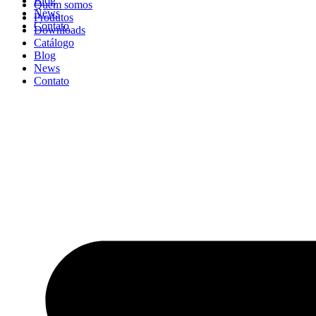
Blog
Quem somos
News
Produtos
Contato
Downloads
Catálogo
Blog
News
Contato