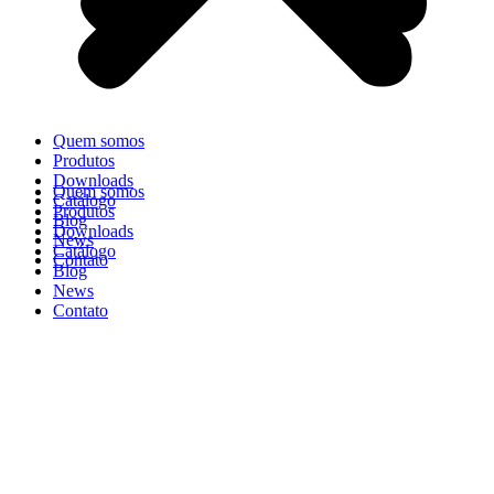
Quem somos
Produtos
Downloads
Quem somos
Catálogo
Produtos
Blog
Downloads
News
Catálogo
Contato
Blog
News
Contato