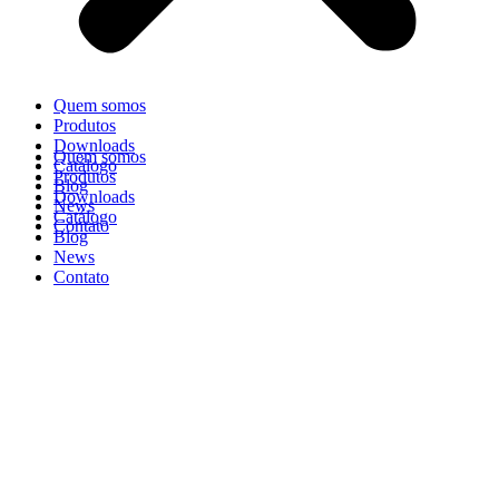
Quem somos
Produtos
Downloads
Quem somos
Catálogo
Produtos
Blog
Downloads
News
Catálogo
Contato
Blog
News
Contato