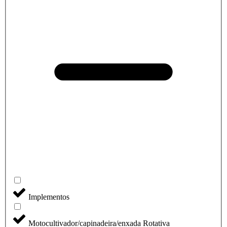
Implementos
Motocultivador/capinadeira/enxada Rotativa