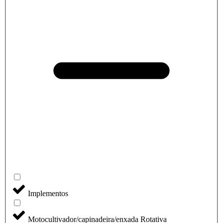
Implementos
Motocultivador/capinadeira/enxada Rotativa