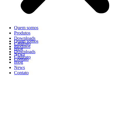
Quem somos
Produtos
Downloads
Quem somos
Catálogo
Produtos
Blog
Downloads
News
Catálogo
Contato
Blog
News
Contato