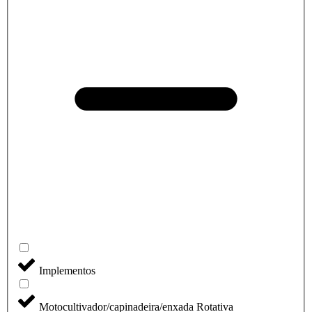
Implementos
Motocultivador/capinadeira/enxada Rotativa