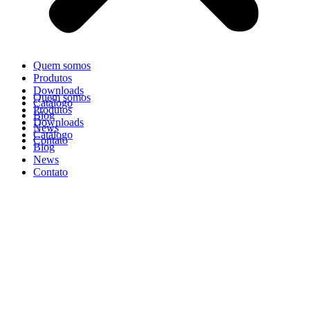
Quem somos
Produtos
Downloads
Quem somos
Catálogo
Produtos
Blog
Downloads
News
Catálogo
Contato
Blog
News
Contato