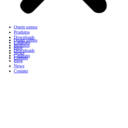
Quem somos
Produtos
Downloads
Quem somos
Catálogo
Produtos
Blog
Downloads
News
Catálogo
Contato
Blog
News
Contato