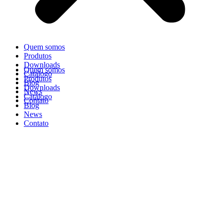
Quem somos
Produtos
Downloads
Quem somos
Catálogo
Produtos
Blog
Downloads
News
Catálogo
Contato
Blog
News
Contato