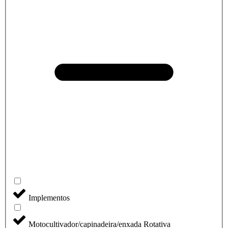
Implementos
Motocultivador/capinadeira/enxada Rotativa