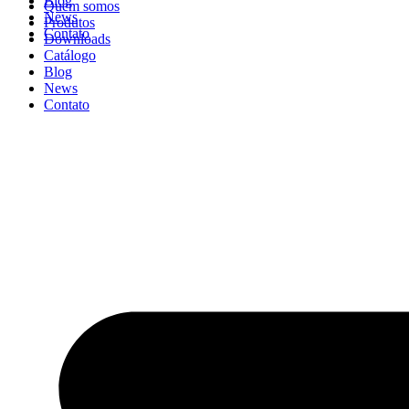
Blog
Quem somos
News
Produtos
Contato
Downloads
Catálogo
Blog
News
Contato