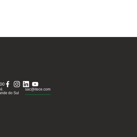
000
ré.
sac@itece.com
ande do Sul