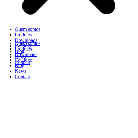
Quem somos
Produtos
Downloads
Quem somos
Catálogo
Produtos
Blog
Downloads
News
Catálogo
Contato
Blog
News
Contato