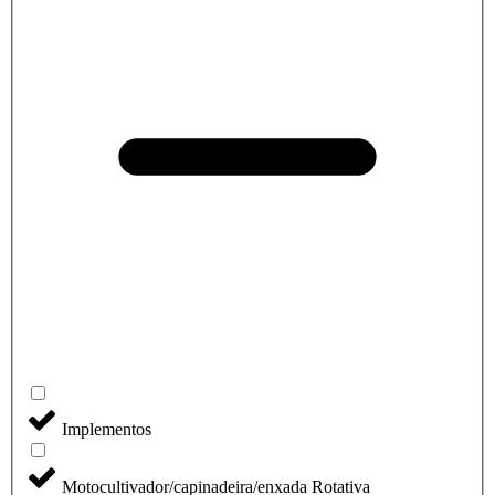
Implementos
Motocultivador/capinadeira/enxada Rotativa