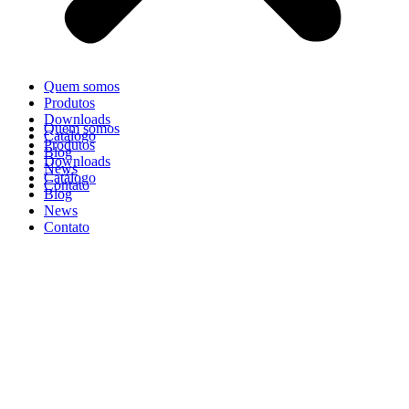
Quem somos
Produtos
Downloads
Quem somos
Catálogo
Produtos
Blog
Downloads
News
Catálogo
Contato
Blog
News
Contato