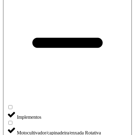
Implementos
Motocultivador/capinadeira/enxada Rotativa