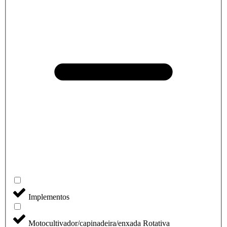
Implementos
Motocultivador/capinadeira/enxada Rotativa