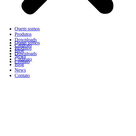
Quem somos
Produtos
Downloads
Quem somos
Catálogo
Produtos
Blog
Downloads
News
Catálogo
Contato
Blog
News
Contato