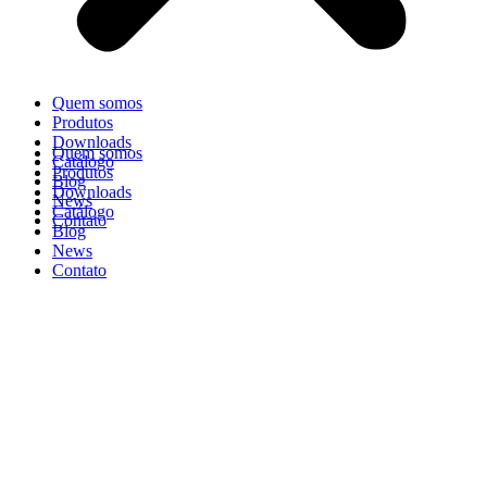
Quem somos
Produtos
Downloads
Quem somos
Catálogo
Produtos
Blog
Downloads
News
Catálogo
Contato
Blog
News
Contato