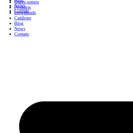
Blog
Quem somos
News
Produtos
Contato
Downloads
Catálogo
Blog
News
Contato