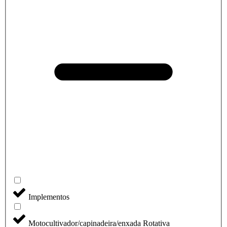
Implementos
Motocultivador/capinadeira/enxada Rotativa