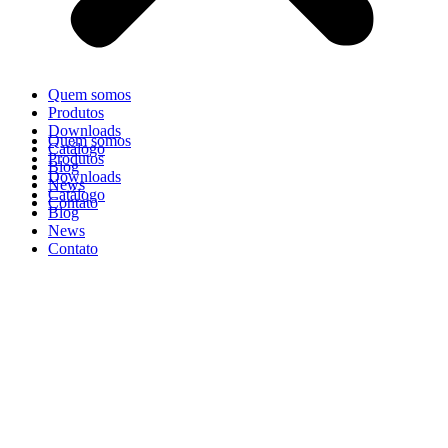
Quem somos
Produtos
Downloads
Quem somos
Catálogo
Produtos
Blog
Downloads
News
Catálogo
Contato
Blog
News
Contato