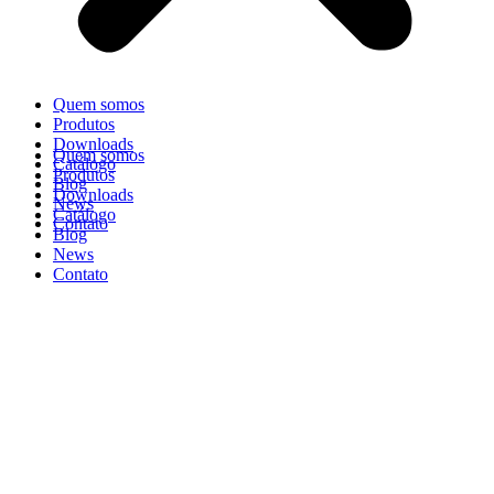
Quem somos
Produtos
Downloads
Quem somos
Catálogo
Produtos
Blog
Downloads
News
Catálogo
Contato
Blog
News
Contato