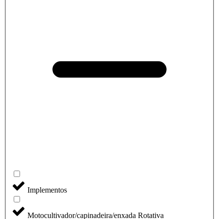
Implementos
Motocultivador/capinadeira/enxada Rotativa