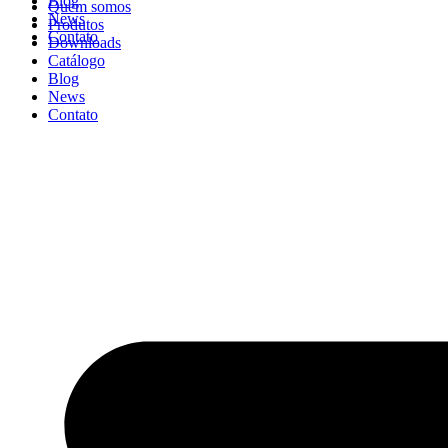
Blog
Quem somos
News
Produtos
Contato
Downloads
Catálogo
Blog
News
Contato