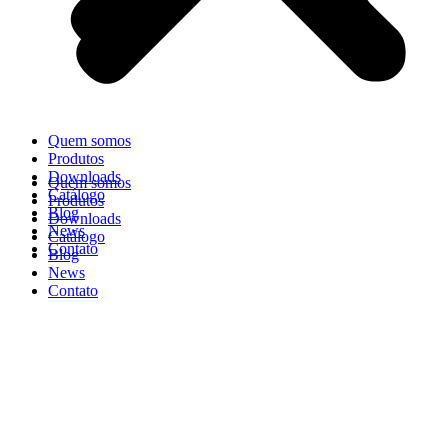
Quem somos
Produtos
Downloads
Quem somos
Catálogo
Produtos
Blog
Downloads
News
Catálogo
Contato
Blog
News
Contato