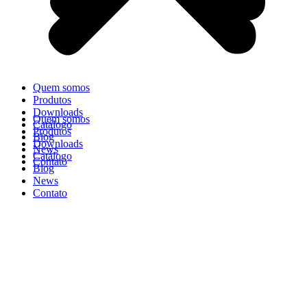
Quem somos
Produtos
Downloads
Quem somos
Catálogo
Produtos
Blog
Downloads
News
Catálogo
Contato
Blog
News
Contato