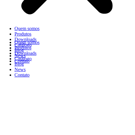
Quem somos
Produtos
Downloads
Quem somos
Catálogo
Produtos
Blog
Downloads
News
Catálogo
Contato
Blog
News
Contato