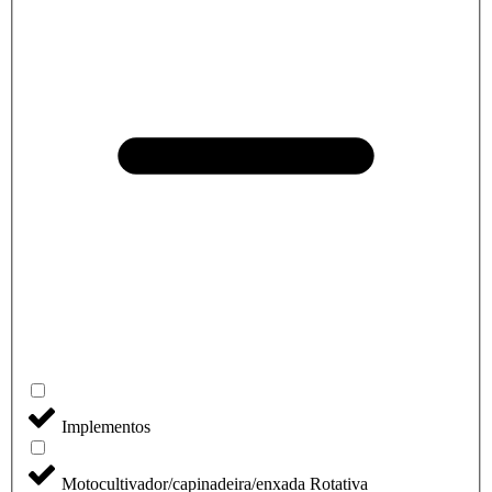
Implementos
Motocultivador/capinadeira/enxada Rotativa