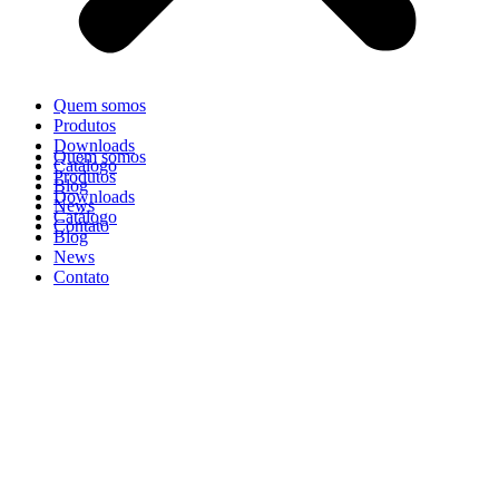
Quem somos
Produtos
Downloads
Quem somos
Catálogo
Produtos
Blog
Downloads
News
Catálogo
Contato
Blog
News
Contato