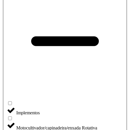
Implementos
Motocultivador/capinadeira/enxada Rotativa