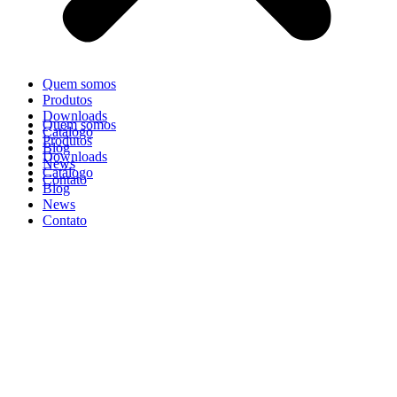
Quem somos
Produtos
Downloads
Quem somos
Catálogo
Produtos
Blog
Downloads
News
Catálogo
Contato
Blog
News
Contato