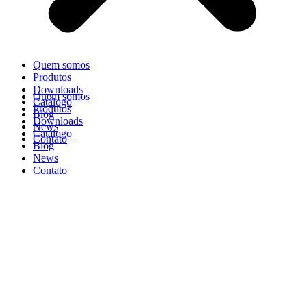
Quem somos
Produtos
Downloads
Quem somos
Catálogo
Produtos
Blog
Downloads
News
Catálogo
Contato
Blog
News
Contato