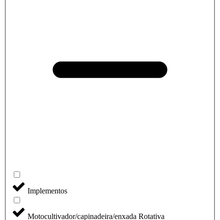
Implementos
Motocultivador/capinadeira/enxada Rotativa