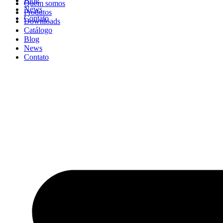
Blog
Quem somos
News
Produtos
Contato
Downloads
Catálogo
Blog
News
Contato