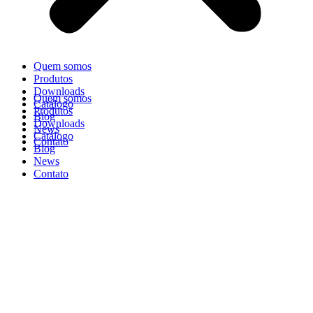
Quem somos
Produtos
Downloads
Quem somos
Catálogo
Produtos
Blog
Downloads
News
Catálogo
Contato
Blog
News
Contato