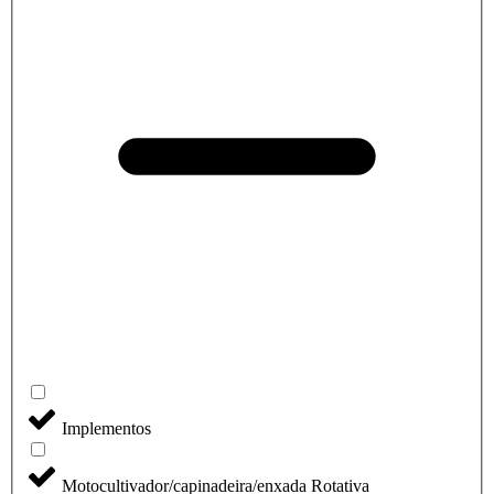
Implementos
Motocultivador/capinadeira/enxada Rotativa