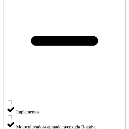
Implementos
Motocultivador/capinadeira/enxada Rotativa