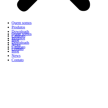
Quem somos
Produtos
Downloads
Quem somos
Catálogo
Produtos
Blog
Downloads
News
Catálogo
Contato
Blog
News
Contato