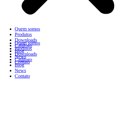
Quem somos
Produtos
Downloads
Quem somos
Catálogo
Produtos
Blog
Downloads
News
Catálogo
Contato
Blog
News
Contato